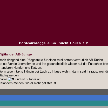
Bordeauxdogge & Co. sucht Couch e.V.
5jähriger AB-Junge
och dringend eine Pflegestelle für einen total netten vermutlich AB-Rüden.
ne als Verein übernehmen und ihn gesundheitlich wieder auf die Füsschen bri
, anderen Hunden und Katzen.
 Wenn also intakte Hündin bei Euch zu Hause wohnt, dann seid ihr raus, weil d
läufig werden.
 Pablo
und ist 5 Jahre alt.
sländern melden, wo er nicht gelistet ist.