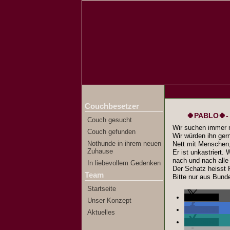
Couchbesetzer
🍀PABLO🍀- 
Couch gesucht
Wir suchen immer n
Couch gefunden
Wir würden ihn ger
Nothunde in ihrem neuen
Nett mit Menschen
Zuhause
Er ist unkastriert.
nach und nach alle 
In liebevollem Gedenken
Der Schatz heisst
Team
Bitte nur aus Bunde
Startseite
teilen
Unser Konzept
teilen
Aktuelles
teilen