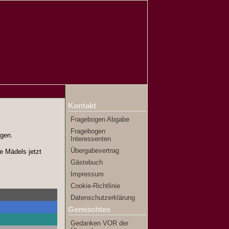
Kontakt
Fragebogen Abgabe
Fragebogen
ngen.
Interessenten
Übergabevertrag
ie Mädels jetzt
Gästebuch
Impressum
Cookie-Richtlinie
Datenschutzerklärung
Gemischtes
Gedanken VOR der