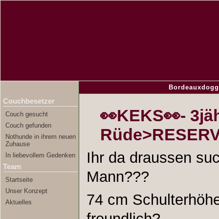
Bordeauxdogg
Couchbesetzer
👀KEKS👀- 3jä
Couch gesucht
Couch gefunden
Rüde>RESERV
Nothunde in ihrem neuen
Zuhause
Ihr da draussen suc
In liebevollem Gedenken
Team
Mann???
Startseite
Unser Konzept
74 cm Schulterhöhe
Aktuelles
freundlich?