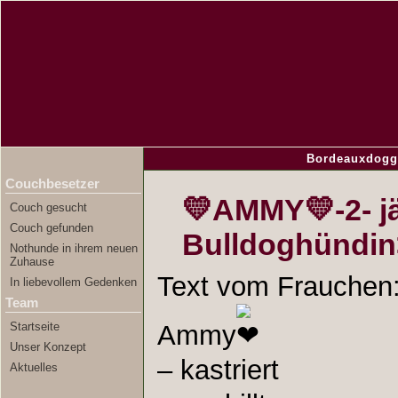
Bordeauxdogg
Couchbesetzer
💛AMMY💛-2- j
Couch gesucht
Couch gefunden
Bulldoghünd
Nothunde in ihrem neuen
Zuhause
Text vom Frauchen
In liebevollem Gedenken
Team
Startseite
Ammy
Unser Konzept
– kastriert
Aktuelles