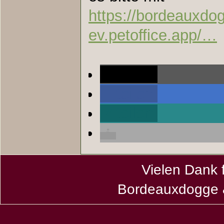
https://bordeauxdo
ev.petoffice.app/…
teilen
teilen
teilen
Vielen Dank 
Bordeauxdogge &