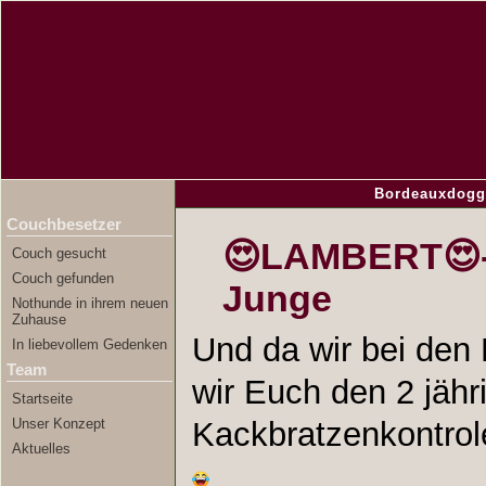
Bordeauxdogg
Couchbesetzer
😍LAMBERT😍-2
Couch gesucht
Couch gefunden
Junge
Nothunde in ihrem neuen
Zuhause
Und da wir bei den
In liebevollem Gedenken
Team
wir Euch den 2 jähr
Startseite
Unser Konzept
Kackbratzenkontrole
Aktuelles