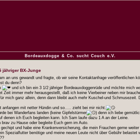
Bordeauxdogge & Co. sucht Couch e.V.
5 jähriger BX-Junge
am an uns gewandt und fragte, ob wir seine Kontaktanfrage veröffentlichen k
st du denn?
m
und ich bin ein 3 1/2 jähriger Bordeauxdoggenrüde und möchte mich wo
tet Zeit immer mehr herausgestellt, daß ich keine Vierbeiner neben mir brauch
r mich ganz allein, denn dann bleibt auch mehr Kuschel-und Schmusezeit. D
ht anfangen mit netter Hündin und so….. zieht bei mir nicht.
ürde bei Wanderfans landen (keine Gipfelstürmer
) denn ich liebe gemütli
 denen ich Euch begleiten kann. Ich Sam laufe dazu 1 A an der Leine.
ch brav zu Hause oder begleite Euch gern im Auto.
d gechipt und habe eine Krankenversicherung, die mein Frauchen gerne weiter
ein Spezialfutter benötige und meine neuen Leute nicht über Gebühr belastet 
???