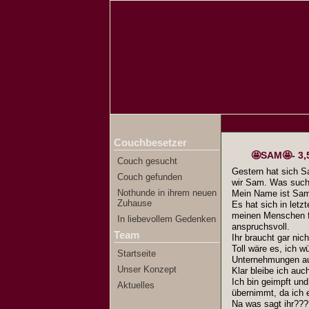
Couchbesetzer
🤩SAM🤩- 3,
Couch gesucht
Gestern hat sich S
Couch gefunden
wir Sam. Was such
Nothunde in ihrem neuen
Mein Name ist Sa
Zuhause
Es hat sich in letz
meinen Menschen fü
In liebevollem Gedenken
anspruchsvoll.
Team
Ihr braucht gar nic
Toll wäre es, ich w
Startseite
Unternehmungen auf
Unser Konzept
Klar bleibe ich au
Ich bin geimpft un
Aktuelles
übernimmt, da ich 
Na was sagt ihr??