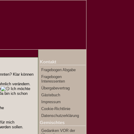
Kontakt
Fragebogen Abgabe
önnten? Klar können
Fragebogen
Interessenten
hnlich verändern.
Übergabevertrag
e
Ich möchte
a bin ich schon
Gästebuch
Impressum
che
Cookie-Richtlinie
Datenschutzerklärung
Gemischtes
 für mich
werden sollen.
Gedanken VOR der