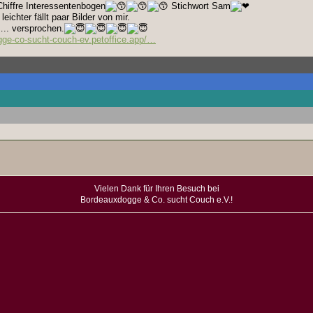
Chiffre Interessentenbogen
Stichwort Sam
eichter fällt paar Bilder von mir.
.. versprochen.
gge-co-sucht-couch-ev.petoffice.app/…
Vielen Dank für Ihren Besuch bei
Bordeauxdogge & Co. sucht Couch e.V.!