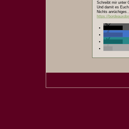
Schreibt mir unter 
Und damit es Euch l
Nichts anrüchiges…
https://bordeauxdo
teilen
teilen
teilen