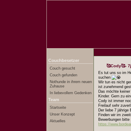
Couchbesetzer
🥰Cody🥰- 7
Couch gesucht
Es tut uns so im 
Couch gefunden
suchen
Nothunde in ihrem neuen
Wir tun es nicht ge
Zuhause
ist zunehmend gest
Das möchte keine
In liebevollem Gedenken
Kinder. Gern zu ei
Team
Cody ist immer noch
Freilauf sehr zuver
Startseite
Der liebe 7 jährige 
Unser Konzept
Finden wir im zweit
Bewerbungen bitte 
Aktuelles
https://www.borde