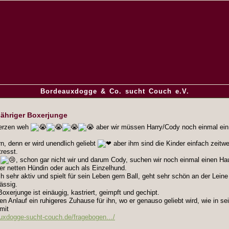
Bordeauxdogge & Co. sucht Couch e.V.
jähriger Boxerjunge
Herzen weh
aber wir müssen Harry/Cody noch einmal ein
rn, denn er wird unendlich geliebt
aber ihm sind die Kinder einfach zeitwei
resst.
r
, schon gar nicht wir und darum Cody, suchen wir noch einmal einen Ha
ner netten Hündin oder auch als Einzelhund.
 sehr aktiv und spielt für sein Leben gern Ball, geht sehr schön an der Leine
lässig.
Boxerjunge ist einäugig, kastriert, geimpft und gechipt.
en Anlauf ein ruhigeres Zuhause für ihn, wo er genauso geliebt wird, wie in s
mit
auxdogge-sucht-couch.de/fragebogen…/