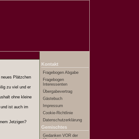
Kontakt
Fragebogen Abgabe
 neues Plätzchen
Fragebogen
Interessenten
lig zu viel und er
Übergabevertrag
ushalt ohne kleine
Gästebuch
Impressum
 und ist auch im
Cookie-Richtlinie
Datenschutzerklärung
einem Jetzigen?
Gemischtes
Gedanken VOR der