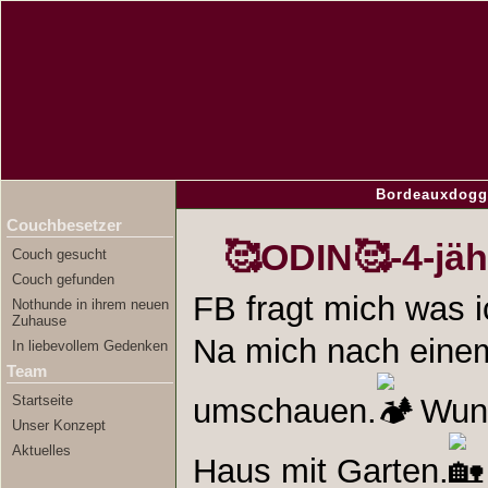
Bordeauxdogg
Couchbesetzer
🥰ODIN🥰-4-jä
Couch gesucht
Couch gefunden
FB fragt mich was
Nothunde in ihrem neuen
Zuhause
Na mich nach eine
In liebevollem Gedenken
Team
Startseite
umschauen.
Wuns
Unser Konzept
Aktuelles
Haus mit Garten.