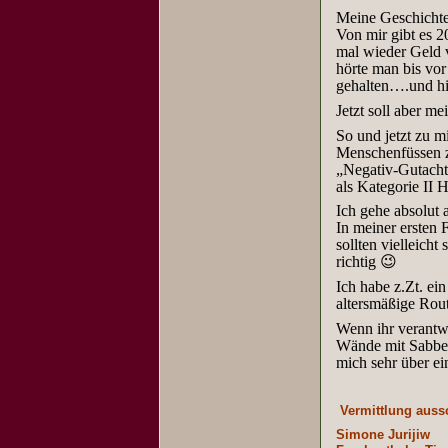
Meine Geschichte 
Von mir gibt es 2
mal wieder Geld 
hörte man bis vo
gehalten….und hi
Jetzt soll aber 
So und jetzt zu m
Menschenfüssen z
„Negativ-Gutachte
als Kategorie II H
Ich gehe absolut
In meiner ersten
sollten vielleich
richtig 😉
Ich habe z.Zt. e
altersmäßige Rout
Wenn ihr verantw
Wände mit Sabber
mich sehr über e
Vermittlung aussc
Simone Jurijiw