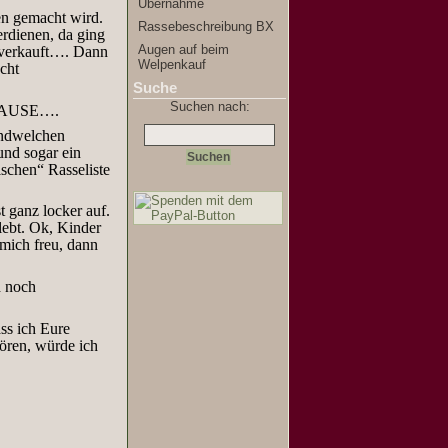
Übernahme
en gemacht wird.
Rassebeschreibung BX
rdienen, da ging
Augen auf beim
 verkauft…. Dann
Welpenkauf
cht
Suche
Suchen nach:
ZUHAUSE….
gendwelchen
nd sogar ein
schen“ Rasseliste
 ganz locker auf.
ebt. Ok, Kinder
 mich freu, dann
d noch
ss ich Eure
ören, würde ich