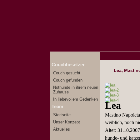
Couchbesetzer
Lea, Mastin
Couch gesucht
Couch gefunden
Nothunde in ihrem neuen
Zuhause
In liebevollem Gedenken
Lea
Team
Mastino Napolet
Startseite
Unser Konzept
weiblich, noch nic
Aktuelles
Alter: 31.10.2007
hunde- und katzen