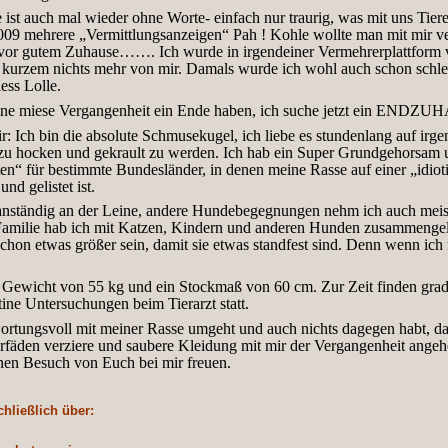
ist auch mal wieder ohne Worte- einfach nur traurig, was mit uns Tier
009 mehrere „Vermittlungsanzeigen“ Pah ! Kohle wollte man mit mir ve
vor gutem Zuhause……. Ich wurde in irgendeiner Vermehrerplattform
r kurzem nichts mehr von mir. Damals wurde ich wohl auch schon schle
ess Lolle.
meine miese Vergangenheit ein Ende haben, ich suche jetzt ein END
ir: Ich bin die absolute Schmusekugel, ich liebe es stundenlang auf ir
u hocken und gekrault zu werden. Ich hab ein Super Grundgehorsam u
n“ für bestimmte Bundesländer, in denen meine Rasse auf einer „idioti
und gelistet ist.
 anständig an der Leine, andere Hundebegegnungen nehm ich auch meist
 Familie hab ich mit Katzen, Kindern und anderen Hunden zusammengel
t schon etwas größer sein, damit sie etwas standfest sind. Denn wenn ich
in Gewicht von 55 kg und ein Stockmaß von 60 cm. Zur Zeit finden gra
ine Untersuchungen beim Tierarzt statt.
ortungsvoll mit meiner Rasse umgeht und auch nichts dagegen habt, da
fäden verziere und saubere Kleidung mit mir der Vergangenheit angeh
inen Besuch von Euch bei mir freuen.
hließlich über: