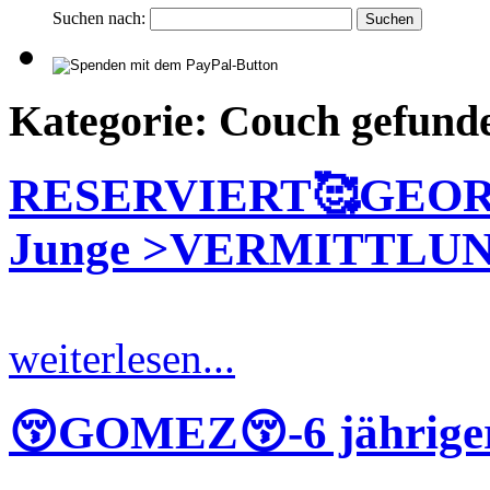
Suchen nach:
Kategorie: Couch gefund
RESERVIERT🥰GEORGE
Junge >VERMITTLU
weiterlesen...
😚GOMEZ😚-6 jähriger