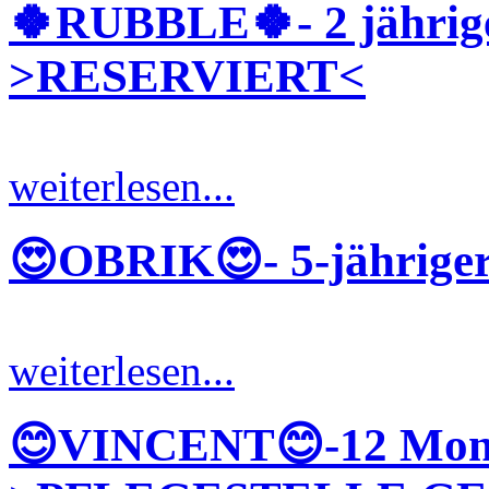
🍀RUBBLE🍀- 2 jährige
>RESERVIERT<
weiterlesen...
😍OBRIK😍- 5-jähriger
weiterlesen...
😊VINCENT😊-12 Monat