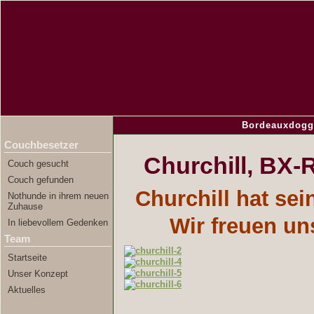
Bordeauxdogg
Couchbesetzer
Churchill, BX-
Couch gesucht
Couch gefunden
Churchill hat se
Nothunde in ihrem neuen
Zuhause
Wir freuen un
In liebevollem Gedenken
Team
Startseite
Unser Konzept
Aktuelles