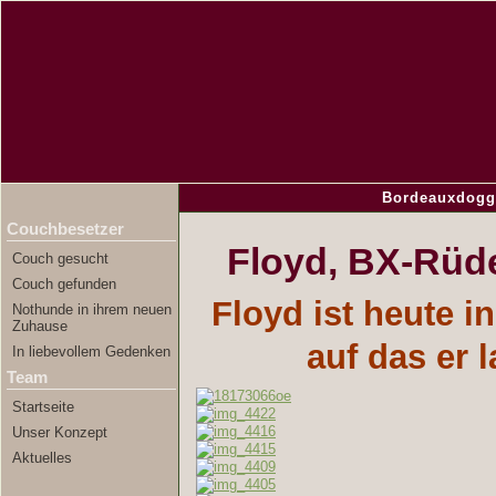
Bordeauxdogg
Couchbesetzer
Floyd, BX-Rüd
Couch gesucht
Couch gefunden
Floyd ist heute 
Nothunde in ihrem neuen
Zuhause
auf das er 
In liebevollem Gedenken
Team
Startseite
Unser Konzept
Aktuelles