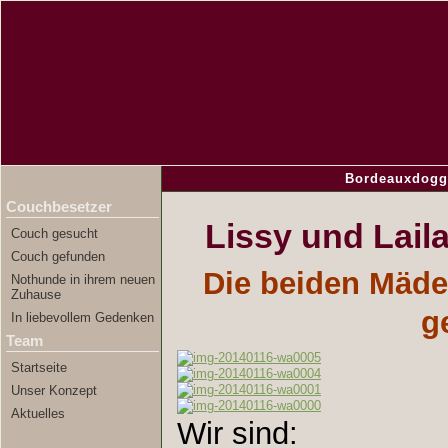
Bordeauxdogg
Couchbesetzer
Lissy und Lail
Couch gesucht
Couch gefunden
Die beiden Mäde
Nothunde in ihrem neuen
Zuhause
g
In liebevollem Gedenken
Team
Startseite
Unser Konzept
Aktuelles
Wir sind: