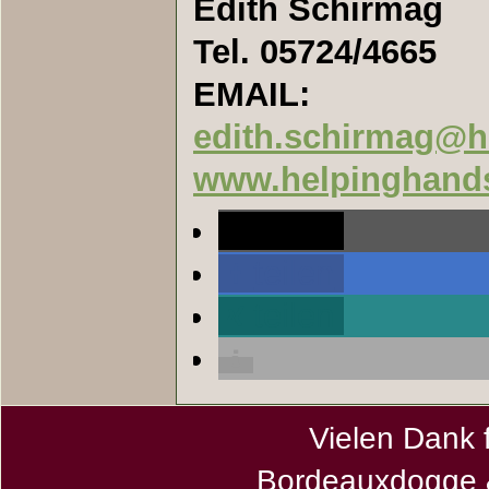
Edith Schirmag
Tel. 05724/4665
EMAIL:
edith.schirmag@h
www.helpinghand
teilen
teilen
teilen
Vielen Dank 
Bordeauxdogge &