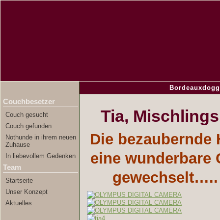
Bordeauxdogg
Couchbesetzer
Tia, Mischling
Couch gesucht
Couch gefunden
Die bezaubernde 
Nothunde in ihrem neuen
Zuhause
eine wunderbare
In liebevollem Gedenken
Team
gewechselt….. 
Startseite
Unser Konzept
Aktuelles