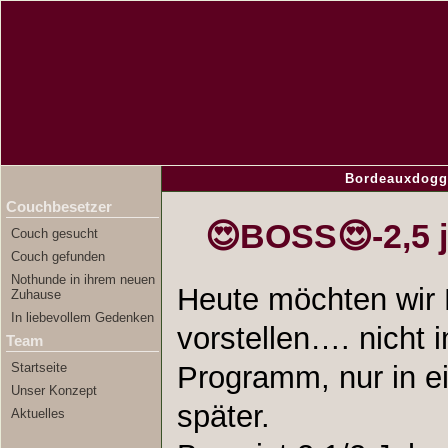
Bordeauxdogg
Couchbesetzer
😍BOSS😍-2,5 
Couch gesucht
Couch gefunden
Nothunde in ihrem neuen
Heute möchten wir
Zuhause
In liebevollem Gedenken
vorstellen…. nicht
Team
Startseite
Programm, nur in e
Unser Konzept
später.
Aktuelles