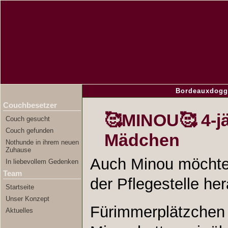
Bordeauxdogg
Couchbesetzer
🥰MINOU🥰 4-j
Couch gesucht
Couch gefunden
Mädchen
Nothunde in ihrem neuen
Zuhause
Auch Minou möchte
In liebevollem Gedenken
Team
der Pflegestelle h
Startseite
Unser Konzept
Fürimmerplätzchen
Aktuelles