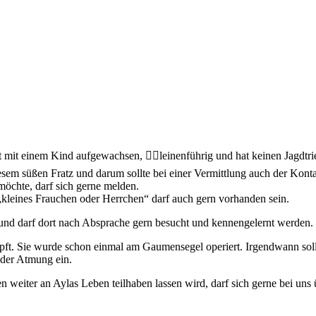
t mit einem Kind aufgewachsen, 🙋‍♀️leinenführig und hat keinen Jagdtr
em süßen Fratz und darum sollte bei einer Vermittlung auch der Kontak
öchte, darf sich gerne melden.
„kleines Frauchen oder Herrchen“ darf auch gern vorhanden sein.
und darf dort nach Absprache gern besucht und kennengelernt werden.
eimpft. Sie wurde schon einmal am Gaumensegel operiert. Irgendwann sol
 der Atmung ein.
weiter an Aylas Leben teilhaben lassen wird, darf sich gerne bei uns 