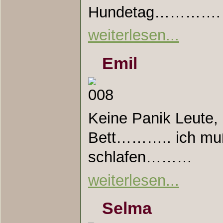
Hundetag…………. 
weiterlesen...
Emil
Keine Panik Leute, 
Bett……….. ich muß 
schlafen………
weiterlesen...
Selma